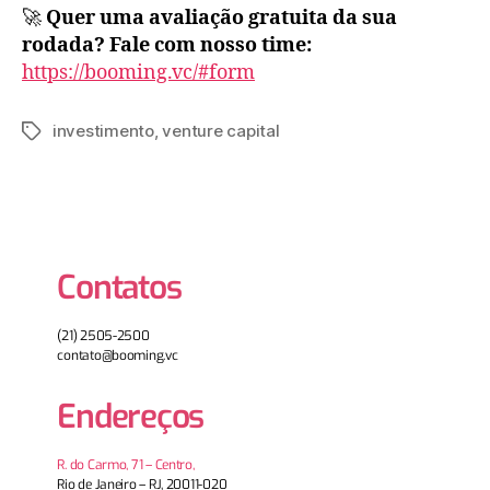
🚀
Quer uma avaliação gratuita da sua
rodada? Fale com nosso time:
https://booming.vc/#form
investimento
,
venture capital
Contatos
(21) 2505-2500
contato@booming.vc
Endereços
R. do Carmo, 71 – Centro,
Rio de Janeiro – RJ, 20011-020