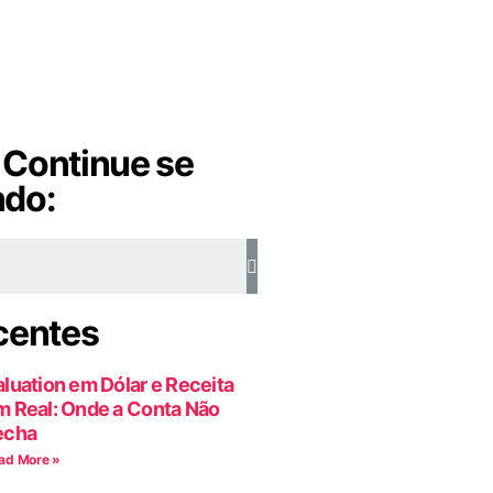
 Continue se
ndo:
centes
aluation em Dólar e Receita
m Real: Onde a Conta Não
echa
ad More »