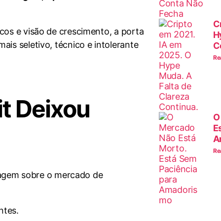
C
scos e visão de crescimento, a porta
H
ais seletivo, técnico e intolerante
C
Re
t Deixou
O
E
A
Re
agem sobre o mercado de
ntes.