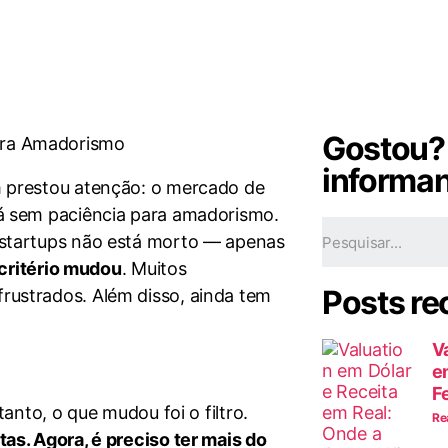
Gostou?
informa
m prestou atenção: o mercado de
á sem paciência para amadorismo.
 startups não está morto — apenas
 critério mudou
. Muitos
Posts re
ustrados. Além disso, ainda tem
V
e
F
anto, o que mudou foi o filtro.
Re
as. Agora, é preciso ter mais do