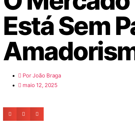
O Mercado 
Está Sem P
Amadoris
Por
João Braga
maio 12, 2025