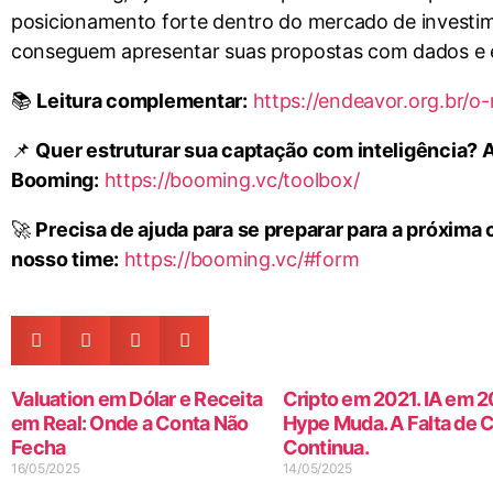
posicionamento forte dentro do mercado de investim
conseguem apresentar suas propostas com dados e e
📚
Leitura complementar:
https://endeavor.org.br/o
📌
Quer estruturar sua captação com inteligência? 
Booming:
https://booming.vc/toolbox/
🚀
Precisa de ajuda para se preparar para a próxim
nosso time:
https://booming.vc/#form
Valuation em Dólar e Receita
Cripto em 2021. IA em 2
em Real: Onde a Conta Não
Hype Muda. A Falta de 
Fecha
Continua.
16/05/2025
14/05/2025