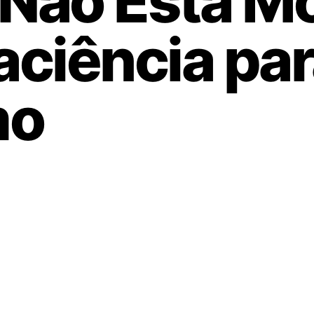
Não Está Mo
aciência pa
mo