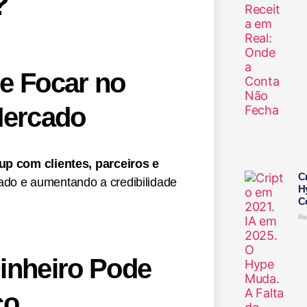
?
e Focar no
Mercado
up com clientes, parceiros e
C
ado e aumentando a credibilidade
H
C
Re
inheiro Pode
co