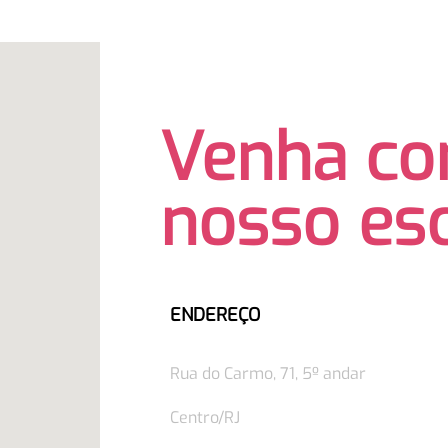
Venha co
nosso esc
ENDEREÇO
Rua do Carmo, 71, 5º andar
Centro/RJ